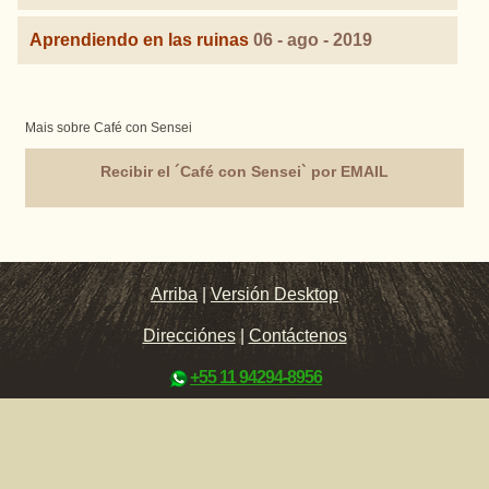
Aprendiendo en las ruinas
06 - ago - 2019
Mais sobre Café con Sensei
Recibir el ´Café con Sensei` por EMAIL
Arriba
|
Versión Desktop
Direcciónes
|
Contáctenos
+55 11 94294-8956