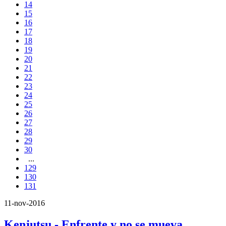
14
15
16
17
18
19
20
21
22
23
24
25
26
27
28
29
30
...
129
130
131
11-nov-2016
Kenjutsu - Enfrente y no se mueva