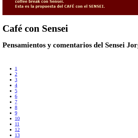
Café con Sensei
Pensamientos y comentarios del Sensei Jo
1
2
3
4
5
6
7
8
9
10
11
12
13