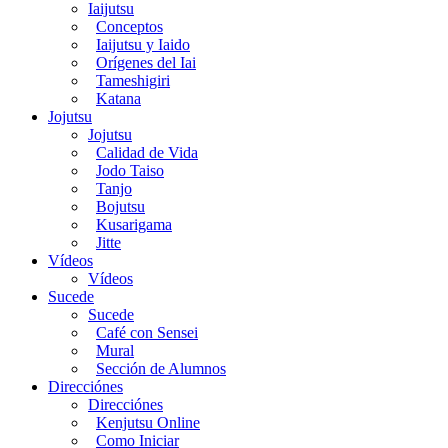
Iaijutsu
Conceptos
Iaijutsu y Iaido
Orígenes del Iai
Tameshigiri
Katana
Jojutsu
Jojutsu
Calidad de Vida
Jodo Taiso
Tanjo
Bojutsu
Kusarigama
Jitte
Vídeos
Vídeos
Sucede
Sucede
Café con Sensei
Mural
Sección de Alumnos
Direcciónes
Direcciónes
Kenjutsu Online
Como Iniciar