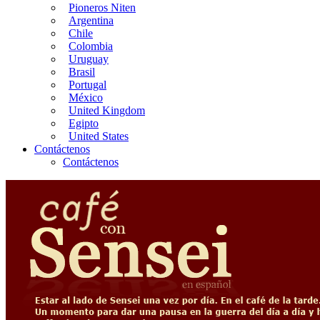
Pioneros Niten
Argentina
Chile
Colombia
Uruguay
Brasil
Portugal
México
United Kingdom
Egipto
United States
Contáctenos
Contáctenos