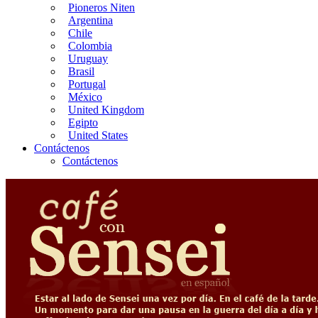
Pioneros Niten
Argentina
Chile
Colombia
Uruguay
Brasil
Portugal
México
United Kingdom
Egipto
United States
Contáctenos
Contáctenos