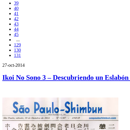
39
40
41
42
43
44
45
...
129
130
131
27-oct-2014
Ikoi No Sono 3 – Descubriendo un Eslabón