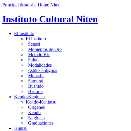
Principal deste site
Home Niten
Instituto Cultural Niten
El Instituto
El Instituto
Sensei
Momentos de Oro
Metodo Kir
Salud
Modalidades
Estilos antiguos
Musashi
Samurai
Bushido
Historia
Kendo-Kenjutsu
Kendo-Kenjutsu
Orígenes
Kendo
Naginata
Graduaciones
Iaijutsu