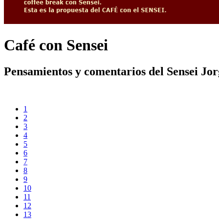
Café con Sensei
Pensamientos y comentarios del Sensei Jo
1
2
3
4
5
6
7
8
9
10
11
12
13