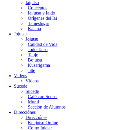
Iaijutsu
Conceptos
Iaijutsu y Iaido
Orígenes del Iai
Tameshigiri
Katana
Jojutsu
Jojutsu
Calidad de Vida
Jodo Taiso
Tanjo
Bojutsu
Kusarigama
Jitte
Vídeos
Vídeos
Sucede
Sucede
Café con Sensei
Mural
Sección de Alumnos
Direcciónes
Direcciónes
Kenjutsu Online
Como Iniciar