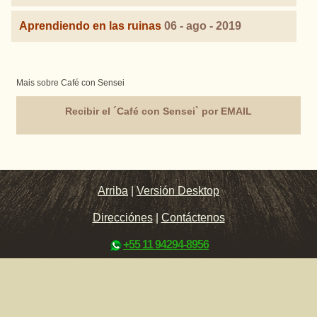
Aprendiendo en las ruinas
06 - ago - 2019
Mais sobre Café con Sensei
Recibir el ´Café con Sensei` por EMAIL
Arriba
|
Versión Desktop
Direcciónes
|
Contáctenos
+55 11 94294-8956