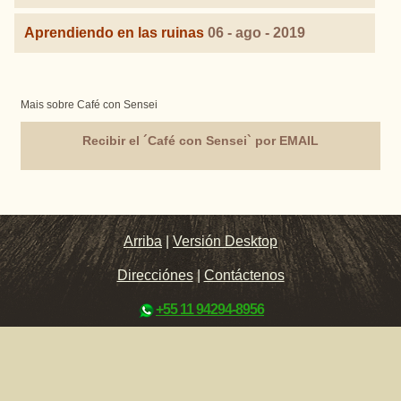
Aprendiendo en las ruinas
06 - ago - 2019
Mais sobre Café con Sensei
Recibir el ´Café con Sensei` por EMAIL
Arriba
|
Versión Desktop
Direcciónes
|
Contáctenos
+55 11 94294-8956