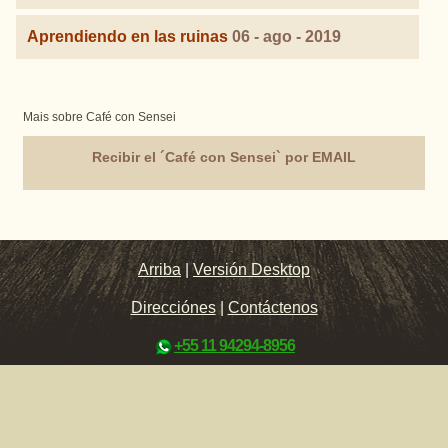
Aprendiendo en las ruinas
06 - ago - 2019
Mais sobre Café con Sensei
Recibir el ´Café con Sensei` por EMAIL
Arriba
|
Versión Desktop
Direcciónes
|
Contáctenos
+55 11 94294-8956