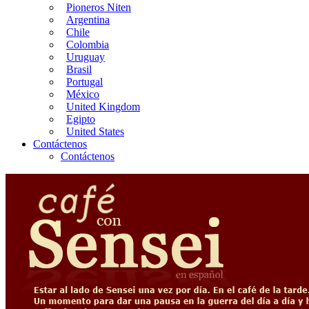
Pioneros Niten
Argentina
Chile
Colombia
Uruguay
Brasil
Portugal
México
United Kingdom
Egipto
United States
Contáctenos
Contáctenos