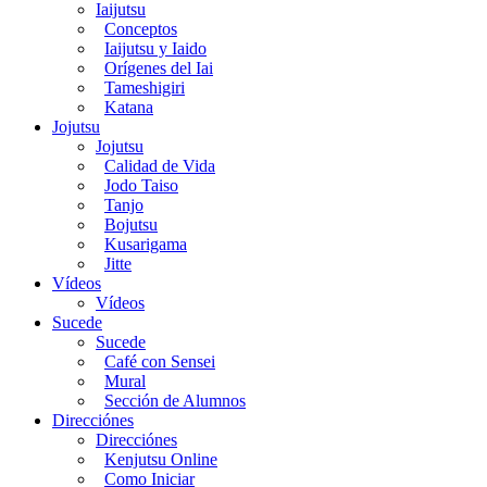
Iaijutsu
Conceptos
Iaijutsu y Iaido
Orígenes del Iai
Tameshigiri
Katana
Jojutsu
Jojutsu
Calidad de Vida
Jodo Taiso
Tanjo
Bojutsu
Kusarigama
Jitte
Vídeos
Vídeos
Sucede
Sucede
Café con Sensei
Mural
Sección de Alumnos
Direcciónes
Direcciónes
Kenjutsu Online
Como Iniciar