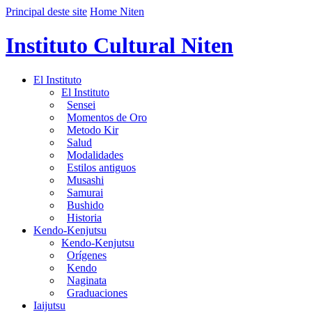
Principal deste site
Home Niten
Instituto Cultural Niten
El Instituto
El Instituto
Sensei
Momentos de Oro
Metodo Kir
Salud
Modalidades
Estilos antiguos
Musashi
Samurai
Bushido
Historia
Kendo-Kenjutsu
Kendo-Kenjutsu
Orígenes
Kendo
Naginata
Graduaciones
Iaijutsu