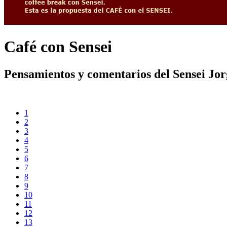
Café con Sensei
Pensamientos y comentarios del Sensei Jo
1
2
3
4
5
6
7
8
9
10
11
12
13