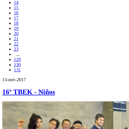
14
15
16
17
18
19
20
21
22
23
...
129
130
131
13-nov-2017
16º TBEK - Niños