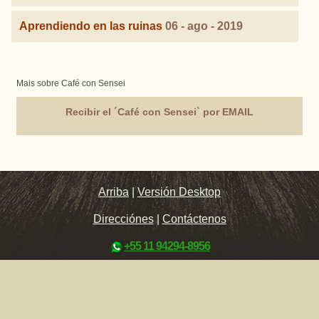
Aprendiendo en las ruinas
06 - ago - 2019
Mais sobre Café con Sensei
Recibir el ´Café con Sensei` por EMAIL
Arriba
|
Versión Desktop
Direcciónes
|
Contáctenos
+55 11 94294-8956