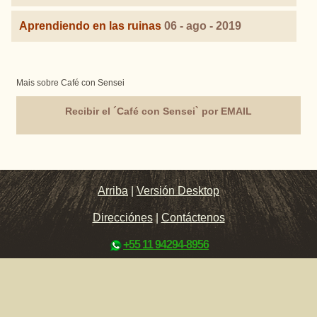
Aprendiendo en las ruinas
06 - ago - 2019
Mais sobre Café con Sensei
Recibir el ´Café con Sensei` por EMAIL
Arriba
|
Versión Desktop
Direcciónes
|
Contáctenos
+55 11 94294-8956