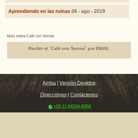
Aprendiendo en las ruinas
06 - ago - 2019
Mais sobre Café con Sensei
Recibir el ´Café con Sensei` por EMAIL
Arriba
|
Versión Desktop
Direcciónes
|
Contáctenos
+55 11 94294-8956