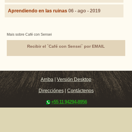
Aprendiendo en las ruinas
06 - ago - 2019
Mais sobre Café con Sensei
Recibir el ´Café con Sensei` por EMAIL
Arriba
|
Versión Desktop
Direcciónes
|
Contáctenos
+55 11 94294-8956