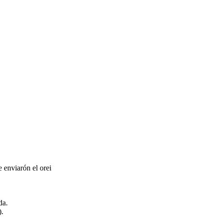
 enviarón el orei
da.
).