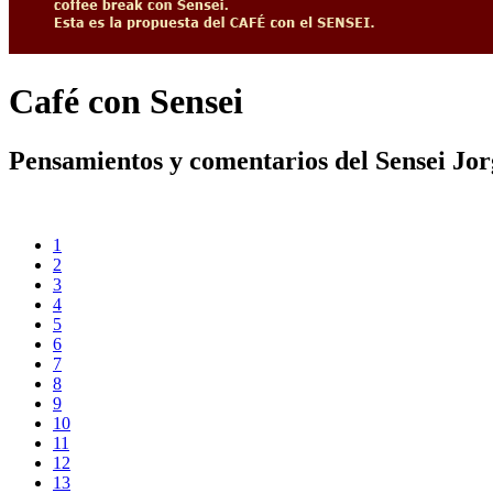
Café con Sensei
Pensamientos y comentarios del Sensei Jo
1
2
3
4
5
6
7
8
9
10
11
12
13