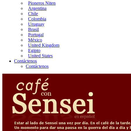
Pioneros Niten
Argentina
Chile
Colombia
Uruguay
Brasil
Portugal
México
United Kingdom
Egipto
United States
Contáctenos
Contáctenos