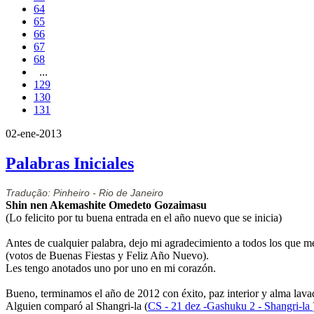
64
65
66
67
68
...
129
130
131
02-ene-2013
Palabras Iniciales
Tradução: Pinheiro - Rio de Janeiro
Shin nen Akemashite Omedeto Gozaimasu
(Lo felicito por tu buena entrada en el año nuevo que se inicia)
Antes de cualquier palabra, dejo mi agradecimiento a todos los que me
(votos de Buenas Fiestas y Feliz Año Nuevo).
Les tengo anotados uno por uno en mi corazón.
Bueno, terminamos el año de 2012 con éxito, paz interior y alma lava
Alguien comparó al Shangri-la (
CS - 21 dez -Gashuku 2 - Shangri-la