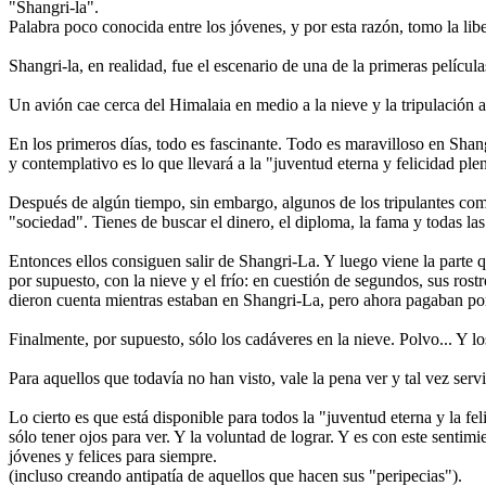
"Shangri-la".
Palabra poco conocida entre los jóvenes, y por esta razón, tomo la libe
Shangri-la, en realidad, fue el escenario de una de la primeras pelícu
Un avión cae cerca del Himalaia en medio a la nieve y la tripulación a
En los primeros días, todo es fascinante. Todo es maravilloso en Shan
y contemplativo es lo que llevará a la "juventud eterna y felicidad ple
Después de algún tiempo, sin embargo, algunos de los tripulantes comie
"sociedad". Tienes de buscar el dinero, el diploma, la fama y todas las
Entonces ellos consiguen salir de Shangri-La. Y luego viene la parte 
por supuesto, con la nieve y el frío: en cuestión de segundos, sus rost
dieron cuenta mientras estaban en Shangri-La, pero ahora pagaban por
Finalmente, por supuesto, sólo los cadáveres en la nieve. Polvo... Y l
Para aquellos que todavía no han visto, vale la pena ver y tal vez se
Lo cierto es que está disponible para todos la "juventud eterna y la fel
sólo tener ojos para ver. Y la voluntad de lograr. Y es con este sentim
jóvenes y felices para siempre.
(incluso creando antipatía de aquellos que hacen sus "peripecias").