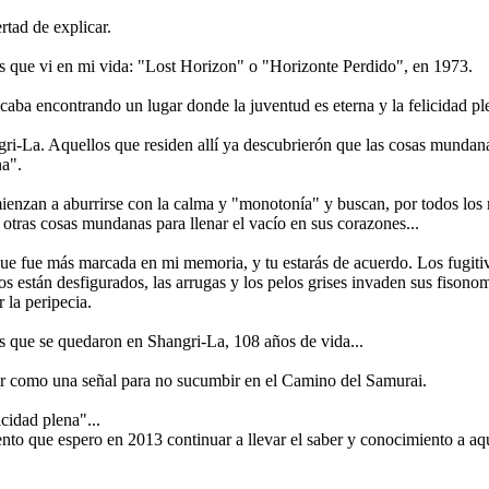
rtad de explicar.
las que vi en mi vida: "Lost Horizon" o "Horizonte Perdido", en 1973.
caba encontrando un lugar donde la juventud es eterna y la felicidad pl
gri-La. Aquellos que residen allí ya descubrierón que las cosas mundana
na".
nzan a aburrirse con la calma y "monotonía" y buscan, por todos los medi
 otras cosas mundanas para llenar el vacío en sus corazones...
que fue más marcada en mi memoria, y tu estarás de acuerdo. Los fugitiv
ros están desfigurados, las arrugas y los pelos grises invaden sus fison
 la peripecia.
os que se quedaron en Shangri-La, 108 años de vida...
rvir como una señal para no sucumbir en el Camino del Samurai.
icidad plena"...
iento que espero en 2013 continuar a llevar el saber y conocimiento a aqu