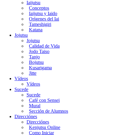
Iaijutsu
Conceptos
Iaijutsu y Iaido
Orígenes del Iai
Tameshigiri
Katana
Jojutsu
Jojutsu
Calidad de Vida
Jodo Taiso
Tanjo
Bojutsu
Kusarigama
Jitte
Vídeos
Vídeos
Sucede
Sucede
Café con Sensei
Mural
Sección de Alumnos
Direcciónes
Direcciónes
Kenjutsu Online
Como Iniciar