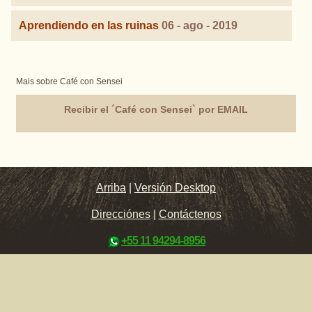
Aprendiendo en las ruinas
06 - ago - 2019
Mais sobre Café con Sensei
Recibir el ´Café con Sensei` por EMAIL
Arriba
|
Versión Desktop
Direcciónes
|
Contáctenos
+55 11 94294-8956