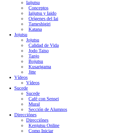
Iaijutsu
Conceptos
Iaijutsu y Iaido
Orígenes del Iai
Tameshigiri
Katana
Jojutsu
Jojutsu
Calidad de Vida
Jodo Taiso
Tanjo
Bojutsu
Kusarigama
Jitte
Vídeos
Vídeos
Sucede
Sucede
Café con Sensei
Mural
Sección de Alumnos
Direcciónes
Direcciónes
Kenjutsu Online
Como Iniciar