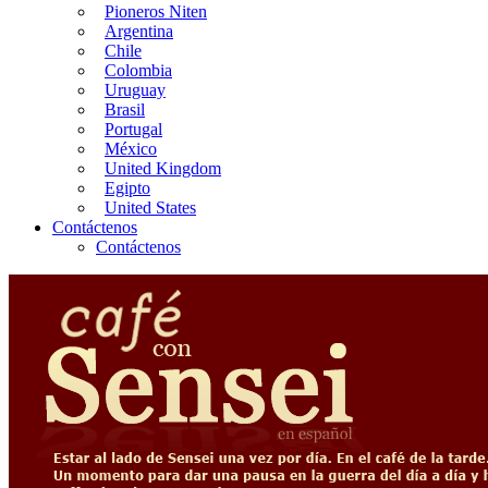
Pioneros Niten
Argentina
Chile
Colombia
Uruguay
Brasil
Portugal
México
United Kingdom
Egipto
United States
Contáctenos
Contáctenos