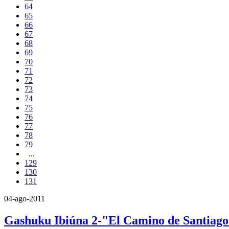
64
65
66
67
68
69
70
71
72
73
74
75
76
77
78
79
...
129
130
131
04-ago-2011
Gashuku Ibiúna 2-"El Camino de Santiag