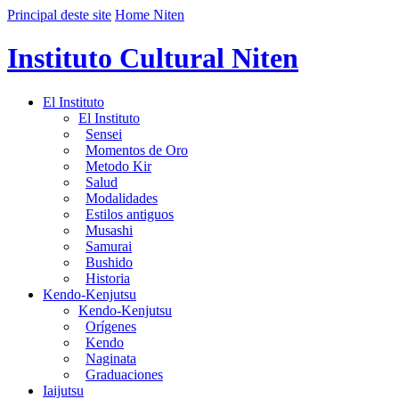
Principal deste site
Home Niten
Instituto Cultural Niten
El Instituto
El Instituto
Sensei
Momentos de Oro
Metodo Kir
Salud
Modalidades
Estilos antiguos
Musashi
Samurai
Bushido
Historia
Kendo-Kenjutsu
Kendo-Kenjutsu
Orígenes
Kendo
Naginata
Graduaciones
Iaijutsu