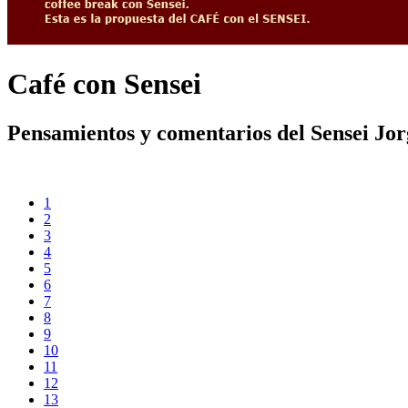
Café con Sensei
Pensamientos y comentarios del Sensei Jo
1
2
3
4
5
6
7
8
9
10
11
12
13