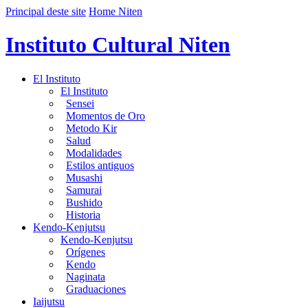
Principal deste site
Home Niten
Instituto Cultural Niten
El Instituto
El Instituto
Sensei
Momentos de Oro
Metodo Kir
Salud
Modalidades
Estilos antiguos
Musashi
Samurai
Bushido
Historia
Kendo-Kenjutsu
Kendo-Kenjutsu
Orígenes
Kendo
Naginata
Graduaciones
Iaijutsu