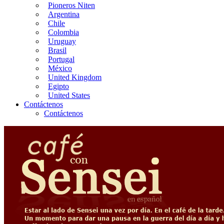
Pioneros Niten
Argentina
Chile
Colombia
Uruguay
Brasil
Portugal
México
United Kingdom
Egipto
United States
Contáctenos
Contáctenos