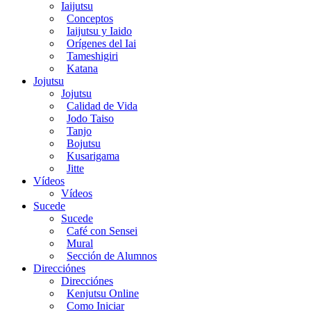
Iaijutsu
Conceptos
Iaijutsu y Iaido
Orígenes del Iai
Tameshigiri
Katana
Jojutsu
Jojutsu
Calidad de Vida
Jodo Taiso
Tanjo
Bojutsu
Kusarigama
Jitte
Vídeos
Vídeos
Sucede
Sucede
Café con Sensei
Mural
Sección de Alumnos
Direcciónes
Direcciónes
Kenjutsu Online
Como Iniciar