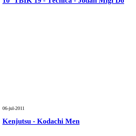
10º TBIK 19 - Técnica - Jodan Migi Do
06-jul-2011
Kenjutsu - Kodachi Men