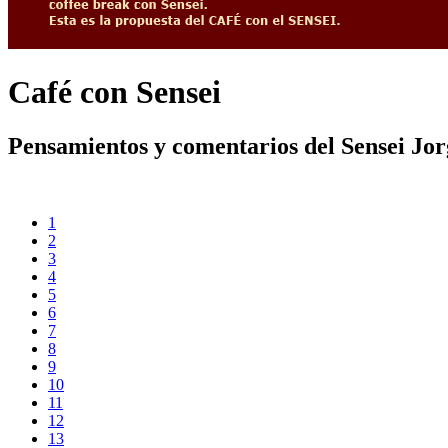
Café con Sensei
Pensamientos y comentarios del Sensei Jo
1
2
3
4
5
6
7
8
9
10
11
12
13