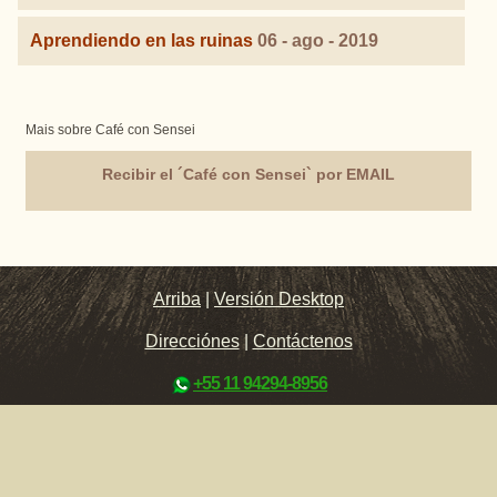
Aprendiendo en las ruinas
06 - ago - 2019
Mais sobre Café con Sensei
Recibir el ´Café con Sensei` por EMAIL
Arriba
|
Versión Desktop
Direcciónes
|
Contáctenos
+55 11 94294-8956