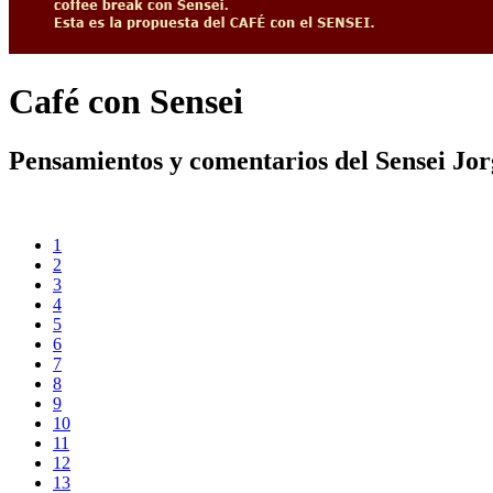
Café con Sensei
Pensamientos y comentarios del Sensei Jo
1
2
3
4
5
6
7
8
9
10
11
12
13