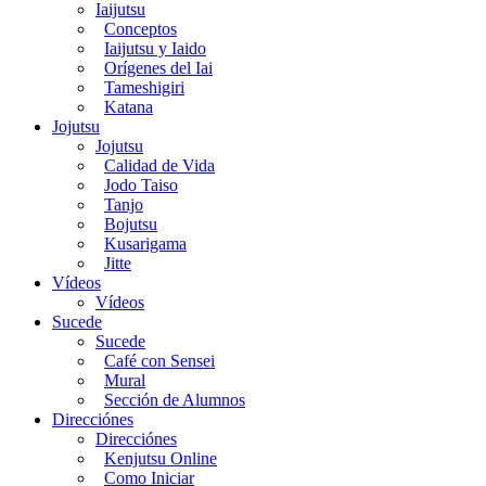
Iaijutsu
Conceptos
Iaijutsu y Iaido
Orígenes del Iai
Tameshigiri
Katana
Jojutsu
Jojutsu
Calidad de Vida
Jodo Taiso
Tanjo
Bojutsu
Kusarigama
Jitte
Vídeos
Vídeos
Sucede
Sucede
Café con Sensei
Mural
Sección de Alumnos
Direcciónes
Direcciónes
Kenjutsu Online
Como Iniciar