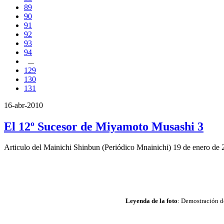
89
90
91
92
93
94
...
129
130
131
16-abr-2010
El 12º Sucesor de Miyamoto Musashi 3
Articulo del Mainichi Shinbun (Periódico Mnainichi) 19 de enero de 
Leyenda de la foto
: Demostración de