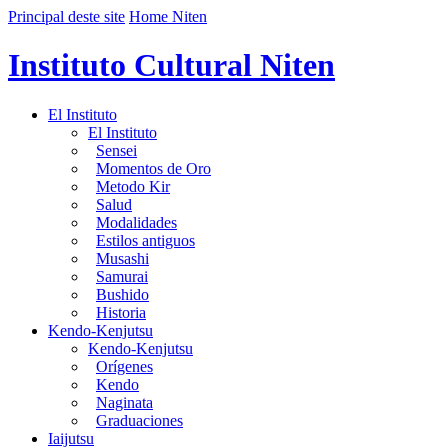
Principal deste site
Home Niten
Instituto Cultural Niten
El Instituto
El Instituto
Sensei
Momentos de Oro
Metodo Kir
Salud
Modalidades
Estilos antiguos
Musashi
Samurai
Bushido
Historia
Kendo-Kenjutsu
Kendo-Kenjutsu
Orígenes
Kendo
Naginata
Graduaciones
Iaijutsu