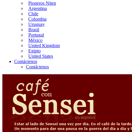
Pioneros Niten
Argentina
Chile
Colombia
Uruguay
Brasil
Portugal
México
United Kingdom
Egipto
United States
Contáctenos
Contáctenos