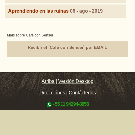
Aprendiendo en las ruinas
06 - ago - 2019
Mais sobre Café con Sensei
Recibir el ´Café con Sensei` por EMAIL
Arriba
|
Versión Desktop
Direcciónes
|
Contáctenos
+55 11 94294-8956