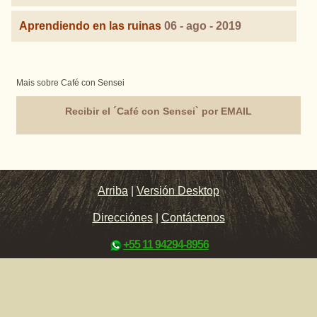
Aprendiendo en las ruinas
06 - ago - 2019
Mais sobre Café con Sensei
Recibir el ´Café con Sensei` por EMAIL
Arriba
|
Versión Desktop
Direcciónes
|
Contáctenos
+55 11 94294-8956