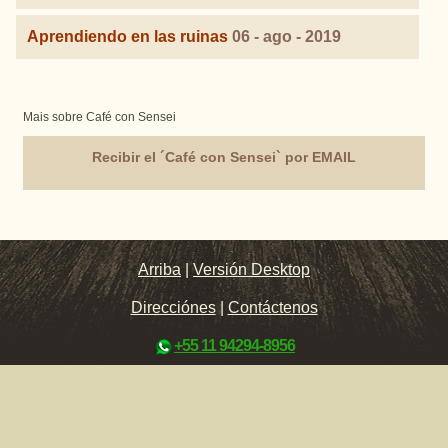
Aprendiendo en las ruinas
06 - ago - 2019
Mais sobre Café con Sensei
Recibir el ´Café con Sensei` por EMAIL
Arriba
|
Versión Desktop
Direcciónes
|
Contáctenos
+55 11 94294-8956