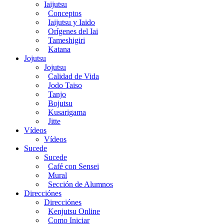
Iaijutsu
Conceptos
Iaijutsu y Iaido
Orígenes del Iai
Tameshigiri
Katana
Jojutsu
Jojutsu
Calidad de Vida
Jodo Taiso
Tanjo
Bojutsu
Kusarigama
Jitte
Vídeos
Vídeos
Sucede
Sucede
Café con Sensei
Mural
Sección de Alumnos
Direcciónes
Direcciónes
Kenjutsu Online
Como Iniciar