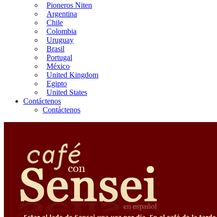
Pioneros Niten
Argentina
Chile
Colombia
Uruguay
Brasil
Portugal
México
United Kingdom
Egipto
United States
Contáctenos
Contáctenos