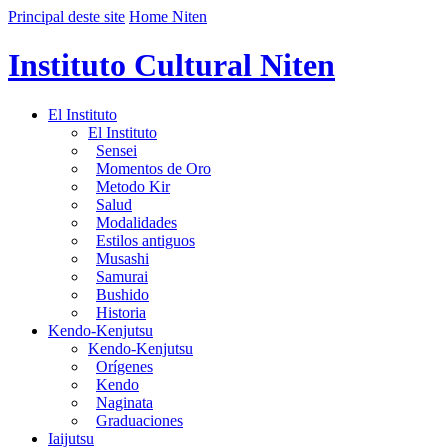
Principal deste site
Home Niten
Instituto Cultural Niten
El Instituto
El Instituto
Sensei
Momentos de Oro
Metodo Kir
Salud
Modalidades
Estilos antiguos
Musashi
Samurai
Bushido
Historia
Kendo-Kenjutsu
Kendo-Kenjutsu
Orígenes
Kendo
Naginata
Graduaciones
Iaijutsu