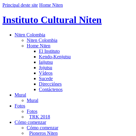
Principal deste site
Home Niten
Instituto Cultural Niten
Niten Colombia
Niten Colombia
Home Niten
El Instituto
Kendo-Kenjutsu
Iaijutsu
Jojutsu
Vídeos
Sucede
Direcciónes
Contáctenos
Mural
Mural
Fotos
Fotos
TRK 2018
Cómo comenzar
Cómo comenzar
Pioneros Niten