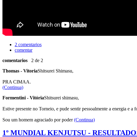
2 comentarios
comentar
comentarios
2 de 2
Thomas - Vitoria
Shitsurei Shimasu,
PRA CIMAA.
(Continua)
Formentini - Vitória
Shitsurei shimasu,
Estive presente no Torneio, e pude sentir pessoalmente a energia e a 
Sou um homem agraciado por poder
(Continua)
1º MUNDIAL KENJUTSU - RESULTADO