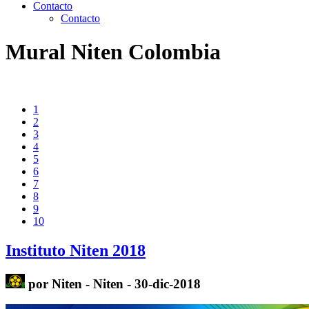
Contacto
Contacto
Mural Niten Colombia
1
2
3
4
5
6
7
8
9
10
Instituto Niten 2018
por Niten - Niten - 30-dic-2018