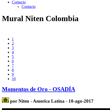
Contacto
Contacto
Mural Niten Colombia
1
2
3
4
5
6
7
8
9
10
Momentos de Oro - OSADÍA
por Niten - America Latina - 10-ago-2017