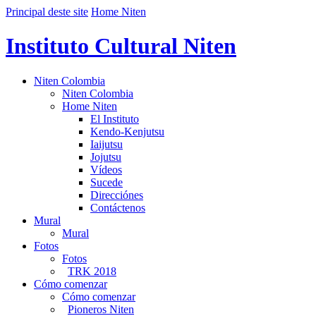
Principal deste site
Home Niten
Instituto Cultural Niten
Niten Colombia
Niten Colombia
Home Niten
El Instituto
Kendo-Kenjutsu
Iaijutsu
Jojutsu
Vídeos
Sucede
Direcciónes
Contáctenos
Mural
Mural
Fotos
Fotos
TRK 2018
Cómo comenzar
Cómo comenzar
Pioneros Niten