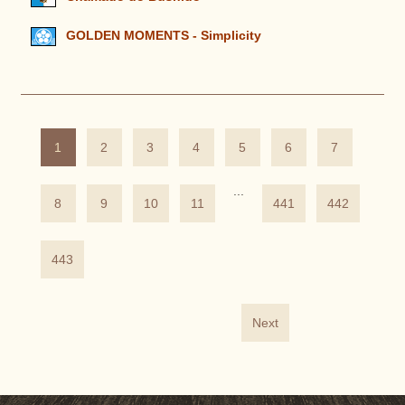
GOLDEN MOMENTS - Simplicity
1
2
3
4
5
6
7
...
8
9
10
11
441
442
443
Next