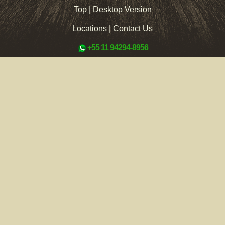
Top
|
Desktop Version
Locations
|
Contact Us
+55 11 94294-8956