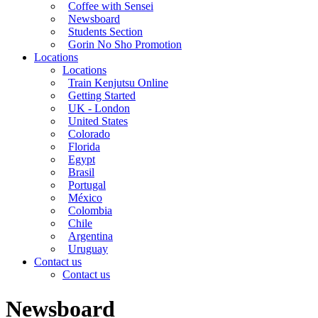
Coffee with Sensei
Newsboard
Students Section
Gorin No Sho Promotion
Locations
Locations
Train Kenjutsu Online
Getting Started
UK - London
United States
Colorado
Florida
Egypt
Brasil
Portugal
México
Colombia
Chile
Argentina
Uruguay
Contact us
Contact us
Newsboard