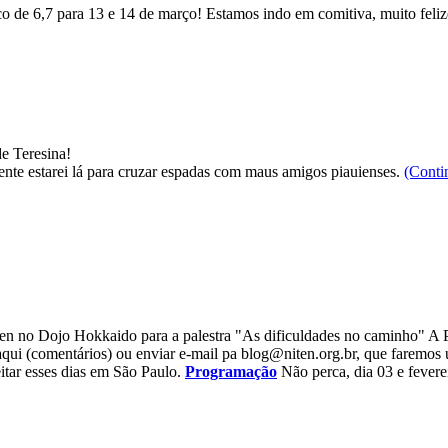
 de 6,7 para 13 e 14 de março! Estamos indo em comitiva, muito feliz
e Teresina!
nte estarei lá para cruzar espadas com maus amigos piauienses.
(Conti
no Dojo Hokkaido para a palestra "As dificuldades no caminho" A Pal
qui (comentários) ou enviar e-mail pa
blog@niten.org.br
, que faremos
tar esses dias em São Paulo.
Programação
Não perca, dia 03 e fever