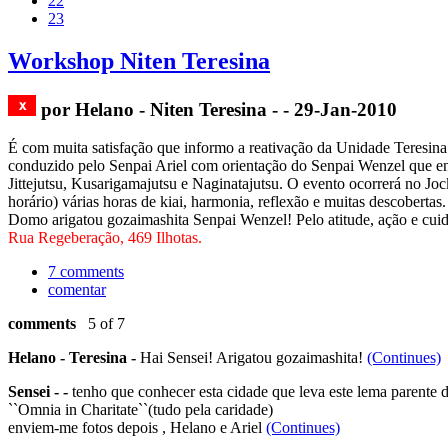
22
23
Workshop Niten Teresina
por Helano - Niten Teresina - - 29-Jan-2010
É com muita satisfação que informo a reativação da Unidade Teresina
conduzido pelo Senpai Ariel com orientação do Senpai Wenzel que envol
Jittejutsu, Kusarigamajutsu e Naginatajutsu. O evento ocorrerá no Jo
horário) várias horas de kiai, harmonia, reflexão e muitas descoberta
Domo arigatou gozaimashita Senpai Wenzel! Pelo atitude, ação e cui
Rua Regeberação, 469 Ilhotas.
7 comments
comentar
comments
5 of 7
Helano - Teresina -
Hai Sensei! Arigatou gozaimashita!
(Continues)
Sensei - -
tenho que conhecer esta cidade que leva este lema parente 
``Omnia in Charitate``(tudo pela caridade)
enviem-me fotos depois , Helano e Ariel
(Continues)