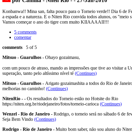
por Camilla - Niten Rio - - 27-Jan-2010
Konbanwa!! Mina san, falta pouco para o Torneio verde!! Dia 6 de Feve
a espada e a natureza. E o Niten Rio convida todos alunos, os ''meio
Vamos começar o ano do tigre com muito KIIAAAAII!!!
5 comments
comentar
comments
5 of 5
Mitsuo - Guarulhos -
Ohayo gozaimasu,
com um pouco de atraso, mando as impressões que tive ao visitar a U
superação, tanto pelo altíssimo nível té
(Continues)
Mitsuo - Guarulhos -
Arigato gozaimashita a todos do Rio de Janeiro
melhorias no caminho!
(Continues)
NitenRio - -
Os resultados do Torneio estão no Hotsite do Rio
https://niten.org.br/riodejaneiro/fotos/torneio-carioca
(Continues)
Wenzel - Rio de Janeiro -
Rodrigo, o torneio será no sábado 6 de fev
Seja Bem Vindo
(Continues)
Rodrigo - Rio de Janeiro -
Muito bom saber, não sou aluno do Niten 