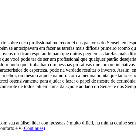
o sobre ética profissional me recordei das palavras do Sensei, em esp
mbém se antecipavam em fazer as tarefas mais difíceis primeiro (como qu
 jovens ou ficam esperando para que outros peguem as tarefas mais dif
 que você pode ter de ser um profissional que qualquer patrão desejaria
odo mundo quer trabalhar com pessoas pró-ativas que tomam iniciativas
cterística de esperteza, pode na verdade resultar o inverso. Assim, en
io melhor, ou mesmo aquele namoro com a menina bonita que tanto espe
ereci ostensivamente para ajudar e fazer o papel de mestre de cerimôn
r camarote de todos: ali em cima da ação e ao lado do Sensei e dos Sem
 sua análise, lidar com pessoas é muito difícil, na minha equipe semp
conforto e v
(Continues)