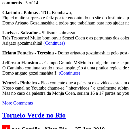
comments
5 of 14
Clarindo - Palmas - TO -
Kombawa,
Fiquei muito surpreso e feliz por ter encontrado no site do instituto 
Domo Arigato Gozaimashita a todos que trabalham para nos ajudar 
Larissa - Salvador -
Shitsurei shimassu
Três Tesouros! Muito bom ouvir Sensei Coen e as perguntas dos colega
Arigato gozaimashitá!
(Continues)
Helano Fonteles - Teresina -
Domo arigatou gozaimashita pelo post 
Jefferson Flausino - -
Campo Grande MSMuito obrigado por este pre
O Caminho continua sendo nossa inspiração à uma prática repleta de s
Domo arigato gozai mashita!!!
(Continues)
Wenzel - Pinheiro -
Fico contente que a palestra e os vídeos estejam 
Nosso canal no Youtube chama-se ``nitenvideos`` e geralmente subim
Mas no caso da palestra da Monja Coen, seriam 16 a 17 partes no you
More Comments
Torneio Verde no Rio