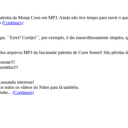
a palestra da Monja Coen em MP3. Ainda não tive tempo para ouvir o que 
no
(Continues)
s. ``Errei? Corrijo!``, por exemplo, é tão maravilhosamente simples, 
dos arquivos MP3 da fascinante palestra de Coen Sensei! São pérolas
sente!!!
entidos!!!
causando interesse!
os todos os vídeos do Niten para lá também.
tube...
(Continues)