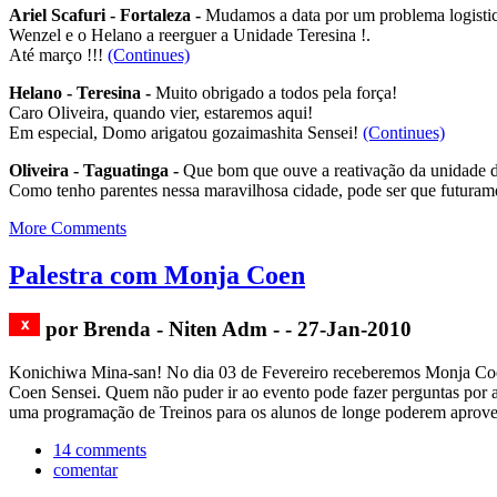
Ariel Scafuri - Fortaleza -
Mudamos a data por um problema logistico
Wenzel e o Helano a reerguer a Unidade Teresina !.
Até março !!!
(Continues)
Helano - Teresina -
Muito obrigado a todos pela força!
Caro Oliveira, quando vier, estaremos aqui!
Em especial, Domo arigatou gozaimashita Sensei!
(Continues)
Oliveira - Taguatinga -
Que bom que ouve a reativação da unidade d
Como tenho parentes nessa maravilhosa cidade, pode ser que futurame
More Comments
Palestra com Monja Coen
por Brenda - Niten Adm - - 27-Jan-2010
Konichiwa Mina-san! No dia 03 de Fevereiro receberemos Monja Coen 
Coen Sensei. Quem não puder ir ao evento pode fazer perguntas por a
uma programação de Treinos para os alunos de longe poderem aprovei
14 comments
comentar