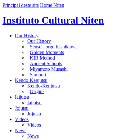
Principal deste site
Home Niten
Instituto Cultural Niten
Our History
Our History
Sensei Jorge Kishikawa
Golden Moments
KIR Method
Ancient Schools
Miyamoto Musashi
Samurai
Kendo-Kenjutsu
Kendo-Kenjutsu
Origins
Iaijutsu
Iaijutsu
Jojutsu
Jojutsu
Videos
Videos
News
News