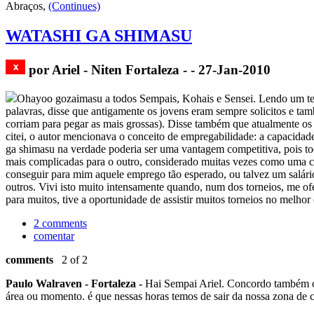
Abraços,
(Continues)
WATASHI GA SHIMASU
por Ariel - Niten Fortaleza - - 27-Jan-2010
Ohayoo gozaimasu a todos Sempais, Kohais e Sensei. Lendo um text
palavras, disse que antigamente os jovens eram sempre solicitos e ta
corriam para pegar as mais grossas). Disse também que atualmente os
citei, o autor mencionava o conceito de empregabilidade: a capacidade
ga shimasu na verdade poderia ser uma vantagem competitiva, pois t
mais complicadas para o outro, considerado muitas vezes como uma cara
conseguir para mim aquele emprego tão esperado, ou talvez um salár
outros. Vivi isto muito intensamente quando, num dos torneios, me of
para muitos, tive a oportunidade de assistir muitos torneios no melho
2 comments
comentar
comments
2 of 2
Paulo Walraven - Fortaleza -
Hai Sempai Ariel. Concordo também com
área ou momento. é que nessas horas temos de sair da nossa zona de 