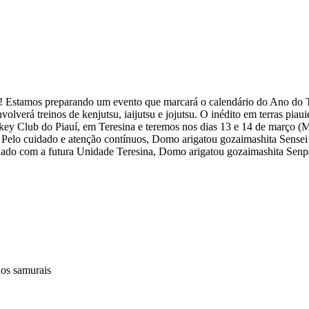
! Estamos preparando um evento que marcará o calendário do Ano do Ti
verá treinos de kenjutsu, iaijutsu e jojutsu. O inédito em terras piaui
ckey Club do Piauí, em Teresina e teremos nos dias 13 e 14 de março (
s. Pelo cuidado e atenção contínuos, Domo arigatou gozaimashita Sensei!
dado com a futura Unidade Teresina, Domo arigatou gozaimashita Senp
dos samurais