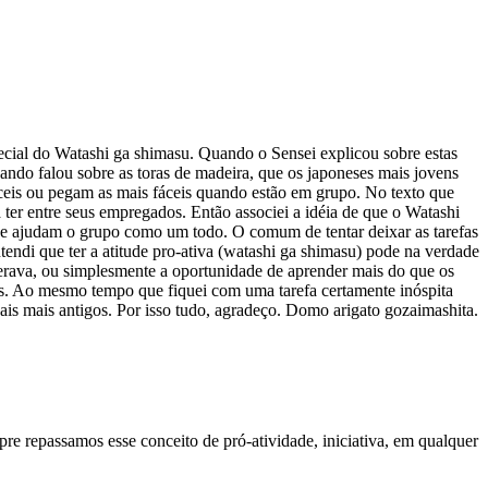
ecial do Watashi ga shimasu. Quando o Sensei explicou sobre estas
ando falou sobre as toras de madeira, que os japoneses mais jovens
íceis ou pegam as mais fáceis quando estão em grupo. No texto que
 ter entre seus empregados. Então associei a idéia de que o Watashi
 e ajudam o grupo como um todo. O comum de tentar deixar as tarefas
tendi que ter a atitude pro-ativa (watashi ga shimasu) pode na verdade
rava, ou simplesmente a oportunidade de aprender mais do que os
ias. Ao mesmo tempo que fiquei com uma tarefa certamente inóspita
pais mais antigos. Por isso tudo, agradeço. Domo arigato gozaimashita.
re repassamos esse conceito de pró-atividade, iniciativa, em qualquer