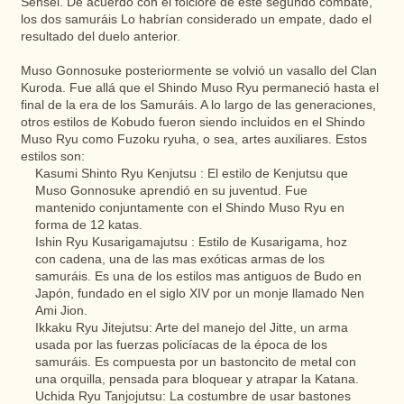
Sensei. De acuerdo con el folclore de este segundo combate,
los dos samuráis Lo habrían considerado un empate, dado el
resultado del duelo anterior.
Muso Gonnosuke posteriormente se volvió un vasallo del Clan
Kuroda. Fue allá que el Shindo Muso Ryu permaneció hasta el
final de la era de los Samuráis. A lo largo de las generaciones,
otros estilos de Kobudo fueron siendo incluidos en el Shindo
Muso Ryu como Fuzoku ryuha, o sea, artes auxiliares. Estos
estilos son:
Kasumi Shinto Ryu Kenjutsu : El estilo de Kenjutsu que
Muso Gonnosuke aprendió en su juventud. Fue
mantenido conjuntamente con el Shindo Muso Ryu en
forma de 12 katas.
Ishin Ryu Kusarigamajutsu : Estilo de Kusarigama, hoz
con cadena, una de las mas exóticas armas de los
samuráis. Es una de los estilos mas antiguos de Budo en
Japón, fundado en el siglo XIV por un monje llamado Nen
Ami Jion.
Ikkaku Ryu Jitejutsu: Arte del manejo del Jitte, un arma
usada por las fuerzas policíacas de la época de los
samuráis. Es compuesta por un bastoncito de metal con
una orquilla, pensada para bloquear y atrapar la Katana.
Uchida Ryu Tanjojutsu: La costumbre de usar bastones