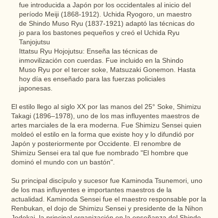
fue introducida a Japón por los occidentales al inicio del
período Meiji (1868-1912). Uchida Ryogoro, un maestro
de Shindo Muso Ryu (1837-1921) adaptó las técnicas do
jo para los bastones pequeños y creó el Uchida Ryu
Tanjojutsu
Ittatsu Ryu Hojojutsu: Enseña las técnicas de
inmovilización con cuerdas. Fue incluido en la Shindo
Muso Ryu por el tercer soke, Matsuzaki Gonemon. Hasta
hoy día es enseñado para las fuerzas policiales
japonesas.
El estilo llego al siglo XX por las manos del 25° Soke, Shimizu
Takagi (1896–1978), uno de los mas influyentes maestros de
artes marciales de la era moderna. Fue Shimizu Sensei quien
moldeó el estilo en la forma que existe hoy y lo difundió por
Japón y posteriormente por Occidente. El renombre de
Shimizu Sensei era tal que fue nombrado "El hombre que
dominó el mundo con un bastón".
Su principal discípulo y sucesor fue Kaminoda Tsunemori, uno
de los mas influyentes e importantes maestros de la
actualidad. Kaminoda Sensei fue el maestro responsable por la
Renbukan, el dojo de Shimizu Sensei y presidente de la Nihon
Jodokai, la principal organización en la enseñanza del Shindo