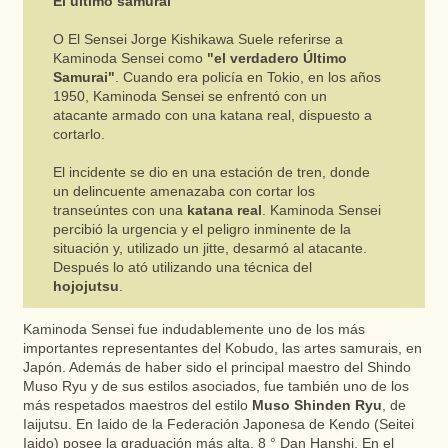
El último samurai
O El Sensei Jorge Kishikawa Suele referirse a
Kaminoda Sensei como
"el verdadero Último
Samurai"
. Cuando era policía en Tokio, en los años
1950, Kaminoda Sensei se enfrentó con un
atacante armado con una katana real, dispuesto a
cortarlo.
El incidente se dio en una estación de tren, donde
un delincuente amenazaba con cortar los
transeúntes con una
katana real
. Kaminoda Sensei
percibió la urgencia y el peligro inminente de la
situación y, utilizado un jitte, desarmó al atacante.
Después lo ató utilizando una técnica del
hojojutsu
.
Kaminoda Sensei fue indudablemente uno de los más
importantes representantes del Kobudo, las artes samurais, en
Japón. Además de haber sido el principal maestro del Shindo
Muso Ryu y de sus estilos asociados, fue también uno de los
más respetados maestros del estilo
Muso Shinden Ryu
, de
Iaijutsu. En Iaido de la Federación Japonesa de Kendo (Seitei
Iaido) posee la graduación más alta, 8 ° Dan Hanshi. En el