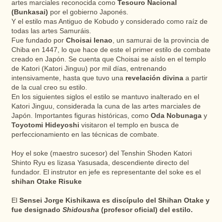
artes marciales reconocida como
Tesouro Nacional
(Bunkasai)
por el gobierno Japonés.
Y el estilo mas Antiguo de Kobudo y considerado como raíz de
todas las artes Samuráis.
Fue fundado por
Choisai Ienao
, un samurai de la provincia de
Chiba en 1447, lo que hace de este el primer estilo de combate
creado en Japón. Se cuenta que Choisai se aíslo en el templo
de Katori (Katori Jinguu) por mil días, entrenando
intensivamente, hasta que tuvo una
revelación divina
a partir
de la cual creo su estilo.
En los siguientes siglos el estilo se mantuvo inalterado en el
Katori Jinguu, considerada la cuna de las artes marciales de
Japón. Importantes figuras históricas, como
Oda Nobunaga
y
Toyotomi Hideyoshi
visitaron el templo en busca de
perfeccionamiento en las técnicas de combate.
Hoy el soke (maestro sucesor) del Tenshin Shoden Katori
Shinto Ryu es Iizasa Yasusada, descendiente directo del
fundador. El instrutor en jefe es representante del soke es el
shihan Otake Risuke
El
Sensei Jorge Kishikawa es discípulo del Shihan Otake y
fue designado
Shidousha
(profesor oficial) del estilo.