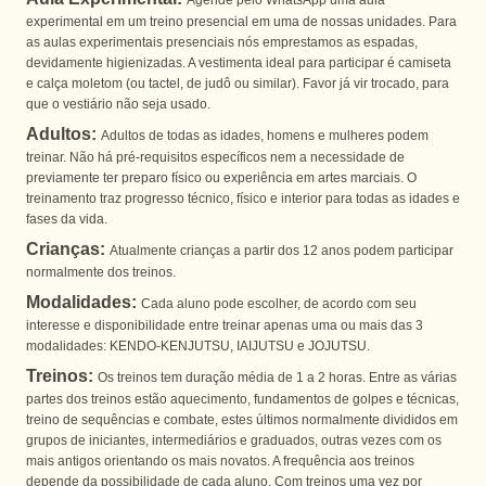
Agende pelo WhatsApp uma aula
experimental em um treino presencial em uma de nossas unidades. Para
as aulas experimentais presenciais nós emprestamos as espadas,
devidamente higienizadas. A vestimenta ideal para participar é camiseta
e calça moletom (ou tactel, de judô ou similar). Favor já vir trocado, para
que o vestiário não seja usado.
Adultos:
Adultos de todas as idades, homens e mulheres podem
treinar. Não há pré-requisitos específicos nem a necessidade de
previamente ter preparo físico ou experiência em artes marciais. O
treinamento traz progresso técnico, físico e interior para todas as idades e
fases da vida.
Crianças:
Atualmente crianças a partir dos 12 anos podem participar
normalmente dos treinos.
Modalidades:
Cada aluno pode escolher, de acordo com seu
interesse e disponibilidade entre treinar apenas uma ou mais das 3
modalidades: KENDO-KENJUTSU, IAIJUTSU e JOJUTSU.
Treinos:
Os treinos tem duração média de 1 a 2 horas. Entre as várias
partes dos treinos estão aquecimento, fundamentos de golpes e técnicas,
treino de sequências e combate, estes últimos normalmente divididos em
grupos de iniciantes, intermediários e graduados, outras vezes com os
mais antigos orientando os mais novatos. A frequência aos treinos
depende da possibilidade de cada aluno. Com treinos uma vez por