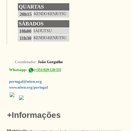
QUARTAS
20h15
KENDO KENJUTSU
SÁBADOS
10h00
IAIJUTSU
11h30
KENDO-KENJUTSU
Coordenador:
João Gorgulho
Whatsapp:
(+351) 929-120-335
portugal@niten.org
www.niten.org/portugal
+Informações