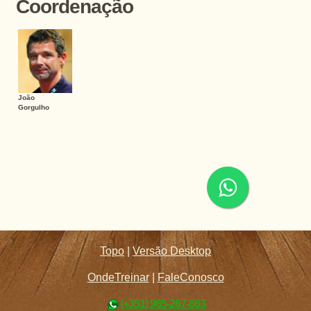
Coordenação
João
Gorgulho
Topo
|
Versão Desktop
OndeTreinar
|
FaleConosco
(+351) 965-267-863