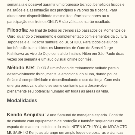
semana já é possível garantir um progresso técnico, benefícios físicos e
na saúde e a assimilação dos princípios e valores da filosofia. Para
alunos sem disponibilidade mesmo frequências menores ou a
participação nos treinos ONLINE são válidas e trarão resultado.
Filosofia:
Ao final de todos os treinos são passados os Momentos de
Ouro, quando o treinamento é complementado com elementos da cultura
Japonesa e a Filosofia samurai do BUSHIDO. Para todos os alunos
também são transmitidos os Momentos de Ouro do Sensei Jorge
Kishikawa ao vivo do Dojo central do Instituto Niten em São Paulo duas
vezes por semana e um audiovisual online por mês.
Método KIR:
O KIR é um método de treinamento voltado para o
desenvolvimento físico, mental e emocional do aluno, dando pouca
ênfase à competitividade e desestimulando o uso da força. Com esta
energia positiva, o aluno se sente confiante para desenvolver
plenamente seu potencial humano em todas as áreas da vida.
Modalidades
Kendo Kenjutsu:
A arte Samurai de manejar a espada. Consiste
de combate com equipamento de proteção e também sequencias com
espada de madeira. incluindo do estilo NITEN ICTHI RYU, de MIYAMOTO
MUSASHI. O Kenjutsu abrange um amplo leque de posturas e técnicas