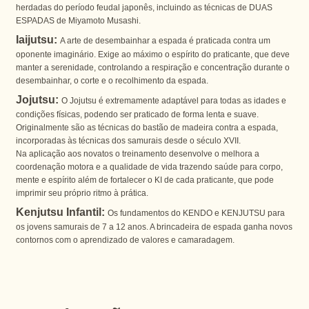
herdadas do período feudal japonês, incluindo as técnicas de DUAS
ESPADAS de Miyamoto Musashi.
Iaijutsu:
A arte de desembainhar a espada é praticada contra um
oponente imaginário. Exige ao máximo o espírito do praticante, que deve
manter a serenidade, controlando a respiração e concentração durante o
desembainhar, o corte e o recolhimento da espada.
Jojutsu:
O Jojutsu é extremamente adaptável para todas as idades e
condições físicas, podendo ser praticado de forma lenta e suave.
Originalmente são as técnicas do bastão de madeira contra a espada,
incorporadas às técnicas dos samurais desde o século XVII.
Na aplicação aos novatos o treinamento desenvolve o melhora a
coordenação motora e a qualidade de vida trazendo saúde para corpo,
mente e espírito além de fortalecer o KI de cada praticante, que pode
imprimir seu próprio ritmo à prática.
Kenjutsu Infantil:
Os fundamentos do KENDO e KENJUTSU para
os jovens samurais de 7 a 12 anos. A brincadeira de espada ganha novos
contornos com o aprendizado de valores e camaradagem.