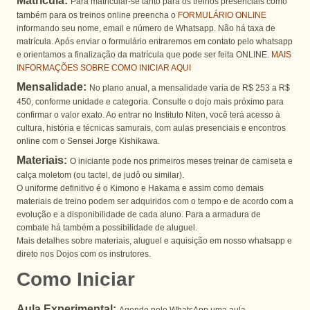
Matricula:
Para matricular-se tanto para os treinos presenciais como
também para os treinos online preencha o
FORMULÁRIO ONLINE
informando seu nome, email e número de Whatsapp. Não há taxa de
matrícula. Após enviar o formulário entraremos em contato pelo whatsapp
e orientamos a finalização da matrícula que pode ser feita ONLINE.
MAIS
INFORMAÇÕES SOBRE COMO INICIAR AQUI
Mensalidade:
No plano anual, a mensalidade varia de R$ 253 a R$
450, conforme unidade e categoria. Consulte o dojo mais próximo para
confirmar o valor exato. Ao entrar no Instituto Niten, você terá acesso à
cultura, história e técnicas samurais, com aulas presenciais e encontros
online com o Sensei Jorge Kishikawa.
Materiais:
O iniciante pode nos primeiros meses treinar de camiseta e
calça moletom (ou tactel, de judô ou similar).
O uniforme definitivo é o Kimono e Hakama e assim como demais
materiais de treino podem ser adquiridos com o tempo e de acordo com a
evolução e a disponibilidade de cada aluno. Para a armadura de
combate há também a possibilidade de aluguel.
Mais detalhes sobre materiais, aluguel e aquisição em nosso whatsapp e
direto nos Dojos com os instrutores.
Como Iniciar
Aula Experimental: