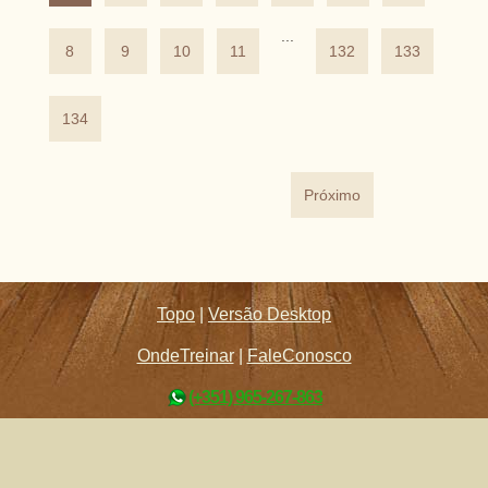
...
8
9
10
11
132
133
134
Próximo
Topo
|
Versão Desktop
OndeTreinar
|
FaleConosco
(+351) 965-267-863