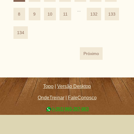
...
8
9
10
11
132
133
134
Próximo
Topo
|
Versão Desktop
OndeTreinar
|
FaleConosco
(+351) 965-267-863