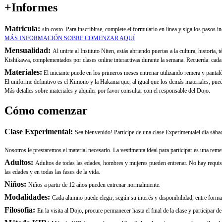
+Informes
Matricula:
​sin costo. Para inscribirse, complete el formulario en línea y siga los pasos 
MÁS INFORMACIÓN SOBRE COMENZAR AQUÍ
Mensualidad:
Al unirte al Instituto Niten, estás abriendo puertas a la cultura, histori
Kishikawa, complementados por clases online interactivas durante la semana. Recuerda: cada do
Materiales:
El iniciante puede en los primeros meses entrenar utilizando remera y pantaló
El uniforme definitivo es el Kimono y la Hakama que, al igual que los demás materiales, pued
Más detalles sobre materiales y alquiler por favor consultar con el responsable del Dojo.
Cómo comenzar
Clase Experimental:
Sea bienvenido! Participe de una clase Experimentalel día sáb
Nosotros le prestaremos el material necesario. La vestimenta ideal para participar es una rem
Adultos:
Adultos de todas las edades, hombres y mujeres pueden entrenar. No hay requisito
las edades y en todas las fases de la vida.
Niños:
Niños a partir de 12 años pueden entrenar normalmiente.
Modalidades:
Cada alumno puede elegir, según su interés y disponibilidad, entre
Filosofia:
En la visita al Dojo, procure permanecer hasta el final de la clase y particip