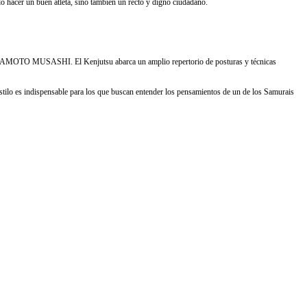
lo hacer un buen atleta, sino también un recto y digno ciudadano.
MIYAMOTO MUSASHI. El Kenjutsu abarca un amplio repertorio de posturas y técnicas
estilo es indispensable para los que buscan entender los pensamientos de un de los Samurais