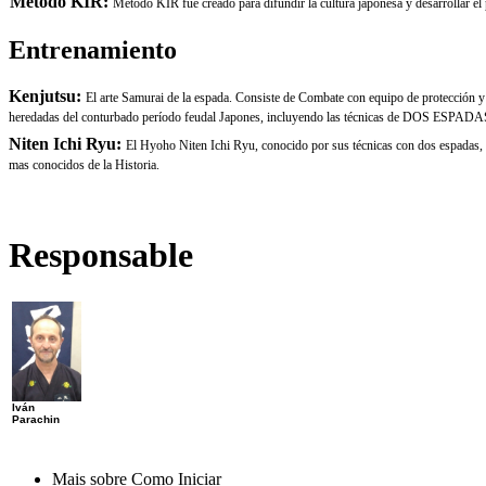
Método KIR:
Método KIR fue creado para difundir la cultura japonesa y desarrollar el
Entrenamiento
Kenjutsu:
El arte Samurai de la espada. Consiste de Combate con equipo de protecci
heredadas del conturbado período feudal Japones, incluyendo las técnicas de DOS ESPAD
Niten Ichi Ryu:
El Hyoho Niten Ichi Ryu, conocido por sus técnicas con dos espadas, es
mas conocidos de la Historia.
Responsable
Iván
Parachin
Mais sobre Como Iniciar