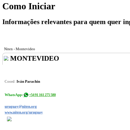
Como Iniciar
Informações relevantes para quem quer in
Niten - Montevideo
MONTEVIDEO
Coord:
Iván Parachin
WhatsApp:
+54 91 161 275 580
uruguay@niten.org
www.niten.org/uruguay