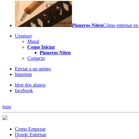
Pioneros Niten
Cómo entrenar en 
Uruguay
Mural
Como Iniciar
Pioneros Niten
Contacto
Enviar a un amigo
Imprimir
blog dos alunos
facebook
topo
Como Empezar
Donde Entrenar