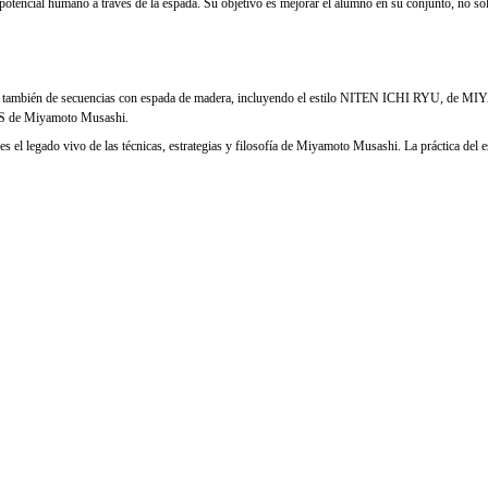
 potencial humano a través de la espada. Su objetivo es mejorar el alumno en su conjunto, no só
ón y también de secuencias con espada de madera, incluyendo el estilo NITEN ICHI RYU, de 
AS de Miyamoto Musashi.
 el legado vivo de las técnicas, estrategias y filosofía de Miyamoto Musashi. La práctica del 