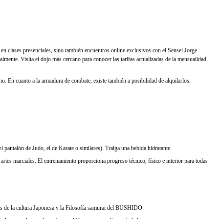
ón en clases presenciales, sino también encuentros online exclusivos con el Sensei Jorge
lmente. Visita el dojo más cercano para conocer las tarifas actualizadas de la mensualidad.
o. En cuanto a la armadura de combate, existe también a posibilidad de alquilarlos.
 pantalón de Judo, el de Karate o similares). Traiga una bebida hidratante.
rtes marciales. El entrenamiento proporciona progreso técnico, físico e interior para todas
tos de la cultura Japonesa y la Filosofía samurai del BUSHIDO.