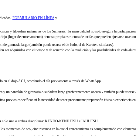
indicados.
FORMULARIO EN LÍNEA
y
a, técnicas y filosofías milenarias de los Samuráis. Tu mensualidad no solo asegura la participaci
jo (lugar de entrenamiento) tiene su propia estructura de tarifas que pueden ajustarse ocasiona
n de gimnasia largo (también puede usarse el de Judo, el de Karate o similares).
en ser adquiridos con el tiempo y de acuerdo con la evolución y las posibilidades de cada alumn
ado en el dojo ACJ, acordando el día previamente a través de WhatsApp.
era y un pantalón de gimnasia o sudadera largo (preferentemente oscuro - también puede usarse el
s previos específicos ni la necesidad de tener previamente preparación física o experiencia en a
 formar solo una o ambas disciplinas: KENDO-KENJUTSU e IAIJUTSU.
ar de los momentos de oro, circunstancia en la que el entrenamiento es complementado con elemen