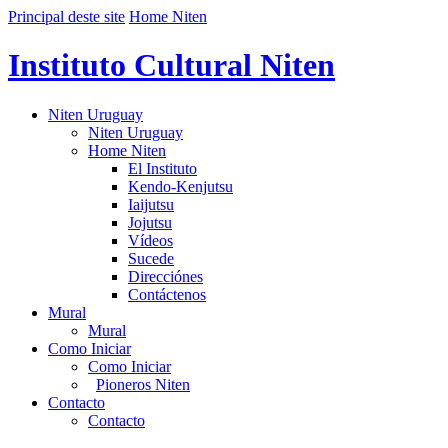
Principal deste site
Home Niten
Instituto Cultural Niten
Niten Uruguay
Niten Uruguay
Home Niten
El Instituto
Kendo-Kenjutsu
Iaijutsu
Jojutsu
Vídeos
Sucede
Direcciónes
Contáctenos
Mural
Mural
Como Iniciar
Como Iniciar
Pioneros Niten
Contacto
Contacto