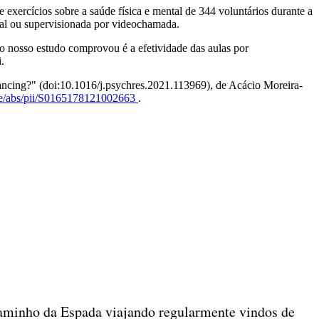
exercícios sobre a saúde física e mental de 344 voluntários durante a
onal ou supervisionada por videochamada.
e o nosso estudo comprovou é a efetividade das aulas por
.
istancing?" (doi:10.1016/j.psychres.2021.113969), de Acácio Moreira-
cle/abs/pii/S0165178121002663
.
 Caminho da Espada viajando regularmente vindos de