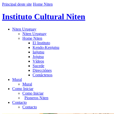
Principal deste site
Home Niten
Instituto Cultural Niten
Niten Uruguay
Niten Uruguay
Home Niten
El Instituto
Kendo-Kenjutsu
Iaijutsu
Jojutsu
Vídeos
Sucede
Direcciónes
Contáctenos
Mural
Mural
Como Iniciar
Como Iniciar
Pioneros Niten
Contacto
Contacto