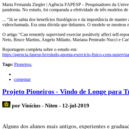
Maria Fernanda Ziegler | Agência FAPESP – Pesquisadores da Universid
pandemia. No estudo, foi comparada a efetividade de três modelos de 
... “Já se sabia dos benefícios fisiológicos e da importância de mant
videochamada. Era uma dúvida que tínhamos. O modelo se mostrou mu
O artigo "Can remotely supervised exercise positively affect self-rep
Neto, Bruce Martins, Angelo Miliatto, Mariana Penteado Nucci e Carl
Reportagem completa sobre o estudo em:
https://agencia.fapesp.br/estudo-aponta-exercicio-fisico-com-super
Tags:
Pioneiros
,
comentar
Projeto Pioneiros - Vindo de Longe para T
por Vinícius - Niten - 12-jul-2019
Alguns dos alunos mais antigos, experientes e gradua