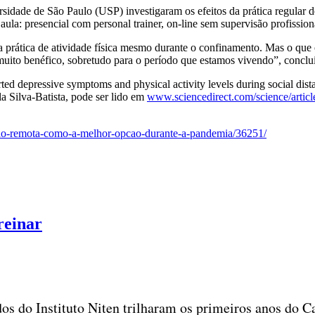
ade de São Paulo (USP) investigaram os efeitos da prática regular de 
aula: presencial com personal trainer, on-line sem supervisão profissi
er a prática de atividade física mesmo durante o confinamento. Mas o qu
ito benéfico, sobretudo para o período que estamos vivendo”, conclui
orted depressive symptoms and physical activity levels during social d
a Silva-Batista, pode ser lido em
www.sciencedirect.com/science/arti
visao-remota-como-a-melhor-opcao-durante-a-pandemia/36251/
reinar
dos do Instituto Niten trilharam os primeiros anos do