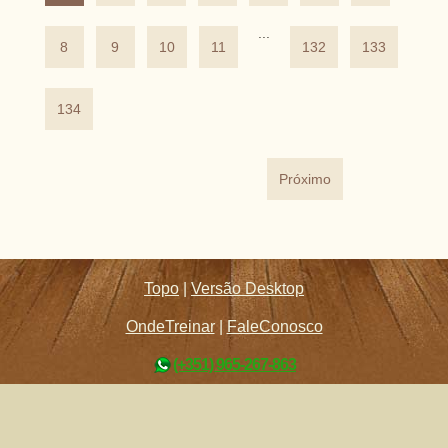
...
8
9
10
11
132
133
134
Próximo
Topo
|
Versão Desktop
OndeTreinar
|
FaleConosco
(+351) 965-267-863