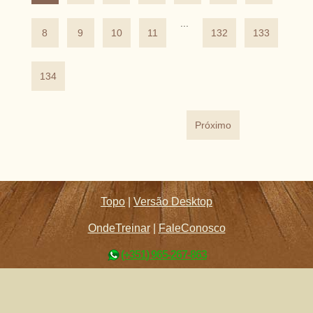
...
8
9
10
11
132
133
134
Próximo
Topo
|
Versão Desktop
OndeTreinar
|
FaleConosco
(+351) 965-267-863