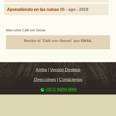
Aprendiendo en las ruinas
06 - ago - 2019
Mais sobre Café con Sensei
Recibir el ´Café con Sensei` por EMAIL
Arriba
|
Versión Desktop
Direcciónes
|
Contáctenos
+55 11 94294-8956