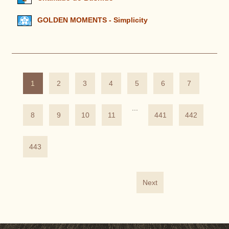
GOLDEN MOMENTS - Simplicity
1
2
3
4
5
6
7
...
8
9
10
11
441
442
443
Next