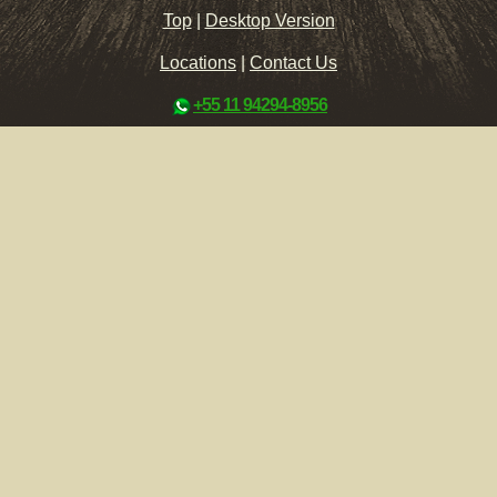
Top
|
Desktop Version
Locations
|
Contact Us
+55 11 94294-8956